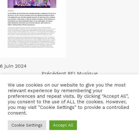
Publié
6 juin 2024
Navigation
le
Article
Précédent
RFI Musique
précédent :
de
We use cookies on our website to give you the most
relevant experience by remembering your
ACCUEIL
ENSEMBLES
CONCERTS
VIDÉOS
DISQUES
preferences and repeat visits. By clicking “Accept All”,
l’article
you consent to the use of ALL the cookies. However,
PARCOURS
PRESSE
TRIBUNE LIBRE
CONTACTS
you may visit "Cookie Settings" to provide a controlled
consent.
Naïssam Jalal - Flûtiste, Vocaliste, Compositrice
Cookie Settings
Accept All
Crédits
Mentions légales