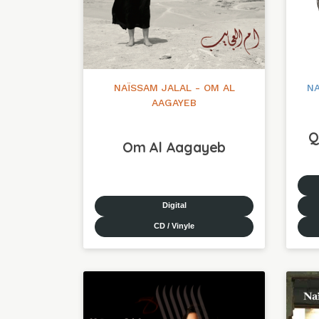
NAÏSSAM JALAL - OM AL
NA
AAGAYEB
Q
Om Al Aagayeb
Digital
CD / Vinyle