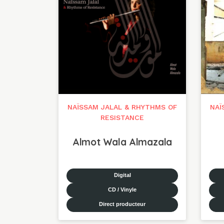
NAÏSSAM JALAL & RHYTHMS OF
NAÏ
RESISTANCE
Almot Wala Almazala
Digital
CD / Vinyle
Direct producteur