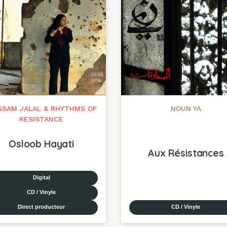
SSAM JALAL & RHYTHMS OF
NOUN YA
RESISTANCE
Osloob Hayati
Aux Résistances
Digital
CD / Vinyle
Direct producteur
CD / Vinyle