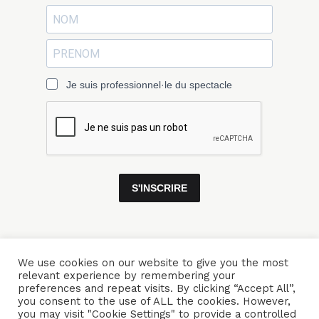
Je suis professionnel·le du spectacle
S'INSCRIRE
We use cookies on our website to give you the most
relevant experience by remembering your
ACCUEIL
ENSEMBLES
CONCERTS
VIDÉOS
DISQUES
preferences and repeat visits. By clicking “Accept All”,
you consent to the use of ALL the cookies. However,
PARCOURS
PRESSE
TRIBUNE LIBRE
CONTACTS
you may visit "Cookie Settings" to provide a controlled