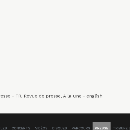
resse - FR
,
Revue de presse
,
A la une - english
BLES
CONCERTS
VIDÉOS
DISQUES
PARCOURS
PRESSE
TRIBUNE 