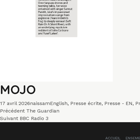
MOJO
Publié
Auteur
Catégories
17 avril 2026
naissam
English
,
Presse écrite
,
Presse - EN
,
P
Navigation
le
Article
Précédent
The Guardian
Article
précédent :
Suivant
BBC Radio 3
de
suivant :
l’article
ACCUEIL
ENSEM