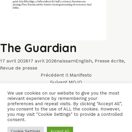
The Guardian
Publié
Auteur
Catégories
17 avril 2026
17 avril 2026
naissam
English
,
Presse écrite
,
le
Revue de presse
Navigation
Article
Précédent
Il Manifesto
précédent :
Article
Suivant
MOJO
de
suivant :
We use cookies on our website to give you the most
l’article
relevant experience by remembering your
ACCUEIL
ENSEMBLES
CONCERTS
VIDÉOS
DISQUES
preferences and repeat visits. By clicking “Accept All”,
you consent to the use of ALL the cookies. However,
PARCOURS
PRESSE
TRIBUNE LIBRE
CONTACTS
you may visit "Cookie Settings" to provide a controlled
consent.
Naïssam Jalal - Flûtiste, Vocaliste, Compositrice
Cookie Settings
Accept All