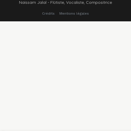
Naïssam Jalal - Flûtiste, Vocaliste, Compositrice
Crédits
Mentions légales