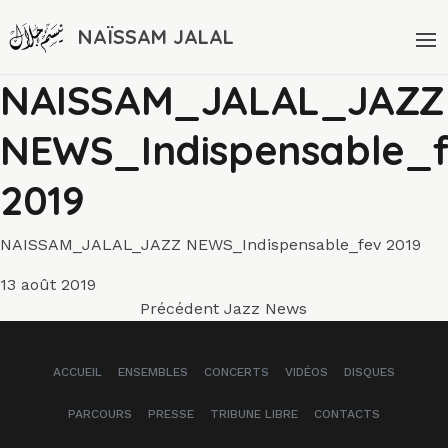
NAÏSSAM JALAL
NAISSAM_JALAL_JAZZ
NEWS_Indispensable_
2019
NAISSAM_JALAL_JAZZ NEWS_Indispensable_fev 2019
Publié
13 août 2019
Navigation
le
Article
Précédent
Jazz News
précédent :
de
ACCUEIL
ENSEMBLES
CONCERTS
VIDÉOS
DISQUES
l’article
PARCOURS
PRESSE
TRIBUNE LIBRE
CONTACTS