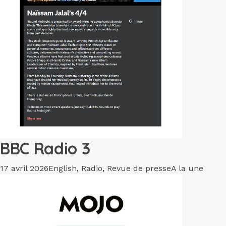
BBC Radio 3
Publié
Catégories
Mots-
17 avril 2026
English
,
Radio
,
Revue de presse
A la une
le
clés