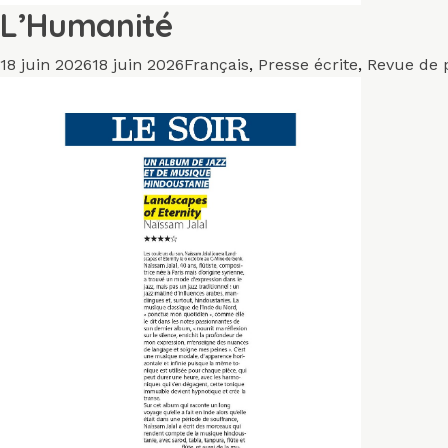
L’Humanité
Publié
Catégories
18 juin 2026
18 juin 2026
Français
,
Presse écrite
,
Revue de 
le