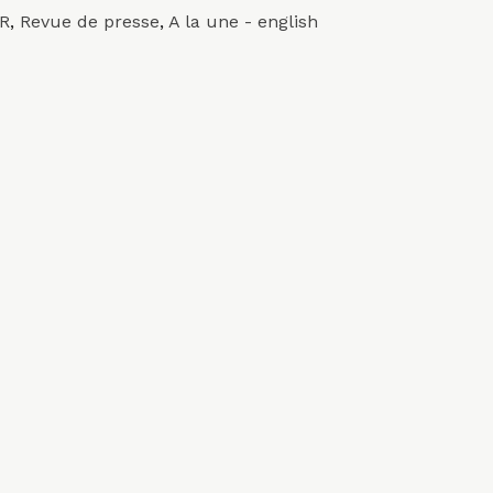
FR
,
Revue de presse
,
A la une - english