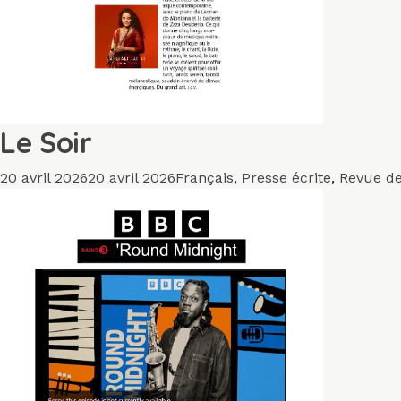
Le Soir
Publié
Catégories
20 avril 2026
20 avril 2026
Français
,
Presse écrite
,
Revue de
le