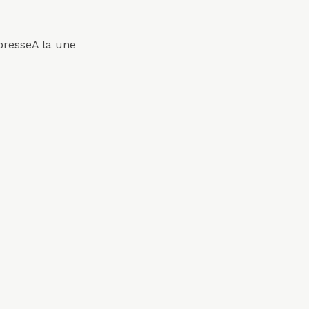
Mots-
presse
A la une
clés