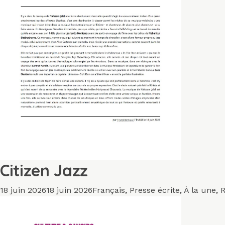
Citizen Jazz
Publié
Catégories
18 juin 2026
18 juin 2026
Français
,
Presse écrite
,
À la une
,
R
le