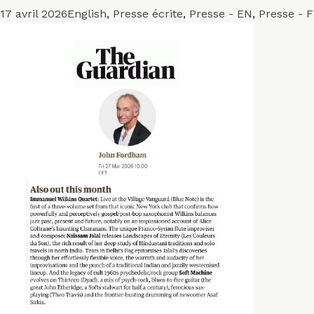
Publié
Catégories
17 avril 2026
English
,
Presse écrite
,
Presse - EN
,
Presse - 
le