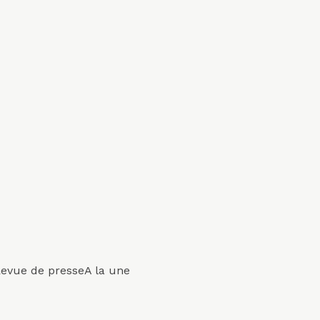
Mots-
evue de presse
A la une
clés