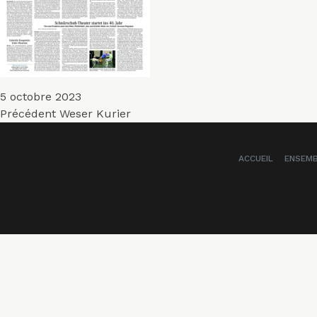
Publié
5 octobre 2023
Navigation
le
Article
Précédent
Weser Kurier
précédent :
de
ACCUEIL
ENSEM
l’article