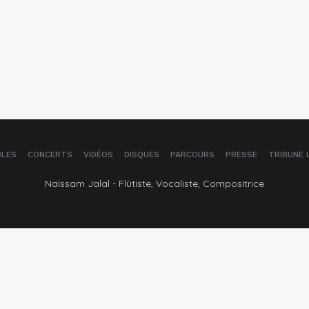
BLES
CONCERTS
VIDÉOS
DISQUES
PARCOURS
PRESSE
TRIBUNE 
Naïssam Jalal - Flûtiste, Vocaliste, Compositrice