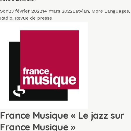
Format
Publié
Catégories
Son
23 février 2022
14 mars 2022
Latvian
,
More Languages
,
le
Radio
,
Revue de presse
France Musique « Le jazz sur
France Musique »