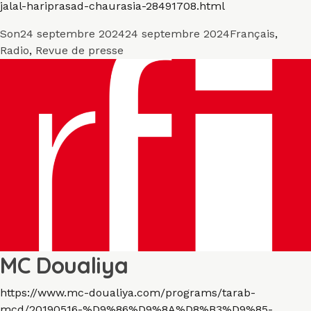
jalal-hariprasad-chaurasia-28491708.html
Format
Publié
Catégories
Son
24 septembre 2024
24 septembre 2024
Français
,
le
Radio
,
Revue de presse
MC Doualiya
https://www.mc-doualiya.com/programs/tarab-
mcd/20190516-%D9%86%D9%8A%D8%B3%D9%85-