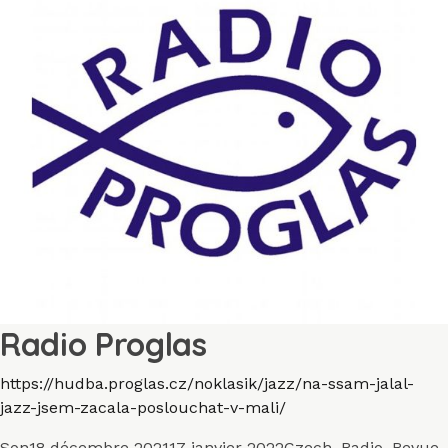
Radio Proglas
https://hudba.proglas.cz/noklasik/jazz/na-ssam-jalal-
jazz-jsem-zacala-poslouchat-v-mali/
Format
Publié
Catégories
Son
18 décembre 2021
17 janvier 2022
Czech
,
Radio
,
Revue