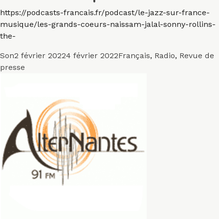
https://podcasts-francais.fr/podcast/le-jazz-sur-france-
musique/les-grands-coeurs-naissam-jalal-sonny-rollins-
the-
Format
Publié
Catégories
Son
2 février 2022
4 février 2022
Français
,
Radio
,
Revue de
le
presse