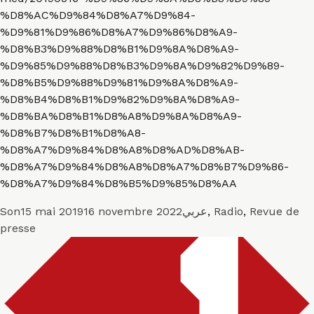
%D8%AC%D9%84%D8%A7%D9%84-
%D9%81%D9%86%D8%A7%D9%86%D8%A9-
%D8%B3%D9%88%D8%B1%D9%8A%D8%A9-
%D9%85%D9%88%D8%B3%D9%8A%D9%82%D9%89-
%D8%B5%D9%88%D9%81%D9%8A%D8%A9-
%D8%B4%D8%B1%D9%82%D9%8A%D8%A9-
%D8%BA%D8%B1%D8%A8%D9%8A%D8%A9-
%D8%B7%D8%B1%D8%A8-
%D8%A7%D9%84%D8%A8%D8%AD%D8%AB-
%D8%A7%D9%84%D8%A8%D8%A7%D8%B7%D9%86-
%D8%A7%D9%84%D8%B5%D9%85%D8%AA
Format
Publié
Catégories
Son
15 mai 2019
16 novembre 2022
عربي
,
Radio
,
Revue de
le
presse