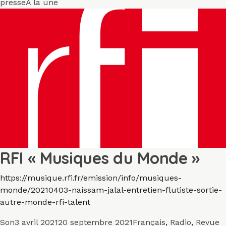
le
Mots-
presse
A la une
clés
RFI « Musiques du Monde »
https://musique.rfi.fr/emission/info/musiques-
monde/20210403-naissam-jalal-entretien-flutiste-sortie-
autre-monde-rfi-talent
Format
Publié
Catégories
Son
3 avril 2021
20 septembre 2021
Français
,
Radio
,
Revue