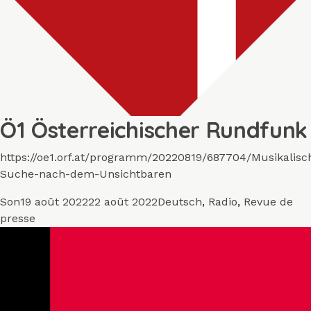
Ö1 Österreichischer Rundfunk
https://oe1.orf.at/programm/20220819/687704/Musikalisc
Suche-nach-dem-Unsichtbaren
Format
Publié
Catégories
Son
19 août 2022
22 août 2022
Deutsch
,
Radio
,
Revue de
le
presse