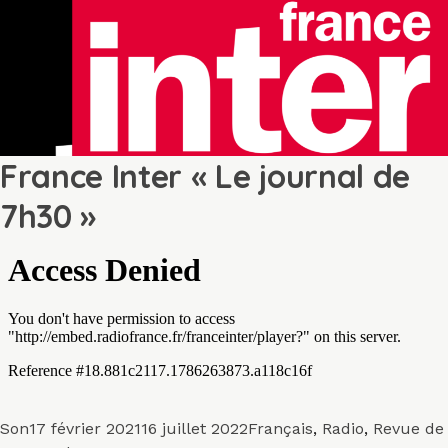
France Inter « Le journal de
7h30 »
Format
Publié
Catégories
Son
17 février 2021
16 juillet 2022
Français
,
Radio
,
Revue de