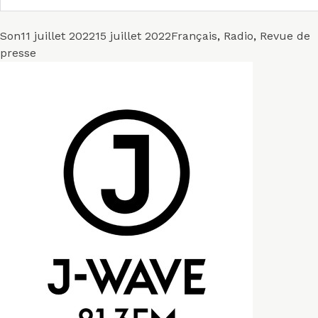
Format
Publié
Catégories
Son
11 juillet 2022
15 juillet 2022
Français
,
Radio
,
Revue de
le
presse