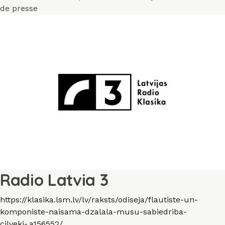
le
de presse
Radio Latvia 3
https://klasika.lsm.lv/lv/raksts/odiseja/flautiste-un-
komponiste-naisama-dzalala-musu-sabiedriba-
cilveki-.a156552/