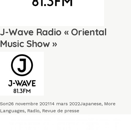
J-Wave Radio « Oriental
Music Show »
Format
Publié
Catégories
Son
26 novembre 2021
14 mars 2022
Japanese
,
More
le
Languages
,
Radio
,
Revue de presse