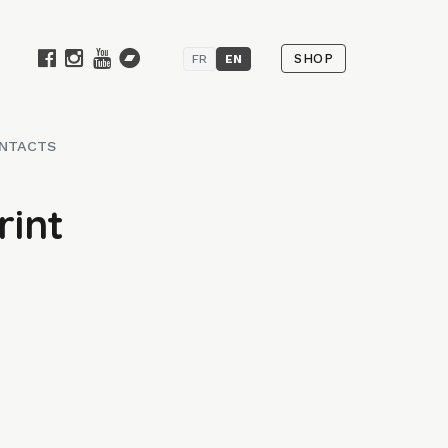
SHOP
FR
EN
NTACTS
int