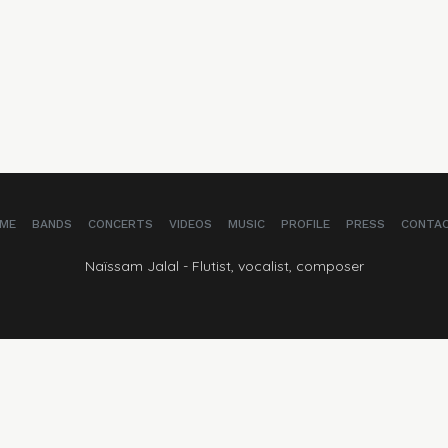
ME
BANDS
CONCERTS
VIDEOS
MUSIC
PROFILE
PRESS
CONTA
Naïssam Jalal - Flutist, vocalist, composer