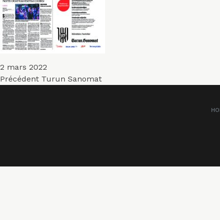
Publié
2 mars 2022
Navigation
le
Article
Précédent
Turun Sanomat
précédent :
de
HO
l’article