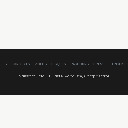
BLES
CONCERTS
VIDÉOS
DISQUES
PARCOURS
PRESSE
TRIBUNE 
Naïssam Jalal - Flûtiste, Vocaliste, Compositrice