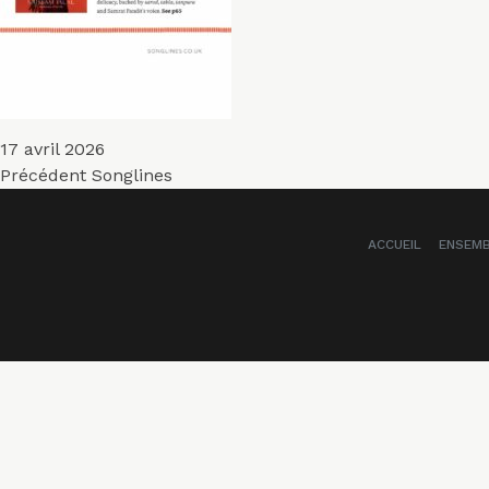
Publié
17 avril 2026
Navigation
le
Article
Précédent
Songlines
précédent :
de
ACCUEIL
ENSEM
l’article