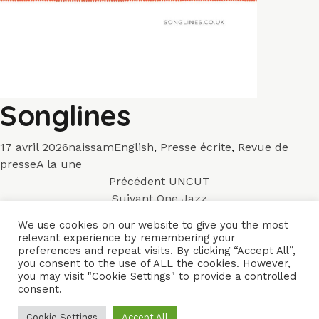
Songlines
Publié
Auteur
Catégories
17 avril 2026
naissam
English
,
Presse écrite
,
Revue de
le
Mots-
presse
A la une
Navigation
clés
Article
Précédent
UNCUT
Article
précédent :
Suivant
One Jazz
de
suivant :
We use cookies on our website to give you the most
l’article
relevant experience by remembering your
ACCUEIL
ENSEMBLES
CONCERTS
VIDÉOS
DISQUES
preferences and repeat visits. By clicking “Accept All”,
you consent to the use of ALL the cookies. However,
PARCOURS
PRESSE
TRIBUNE LIBRE
CONTACTS
you may visit "Cookie Settings" to provide a controlled
consent.
Naïssam Jalal - Flûtiste, Vocaliste, Compositrice
Cookie Settings
Accept All