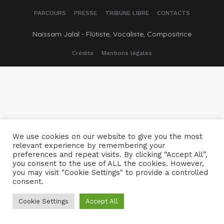
l’article
PARCOURS
PRESSE
TRIBUNE LIBRE
CONTACTS
Naïssam Jalal - Flûtiste, Vocaliste, Compositrice
Crédits
Mentions légales
We use cookies on our website to give you the most
relevant experience by remembering your
preferences and repeat visits. By clicking “Accept All”,
you consent to the use of ALL the cookies. However,
you may visit "Cookie Settings" to provide a controlled
consent.
Cookie Settings
Accept All