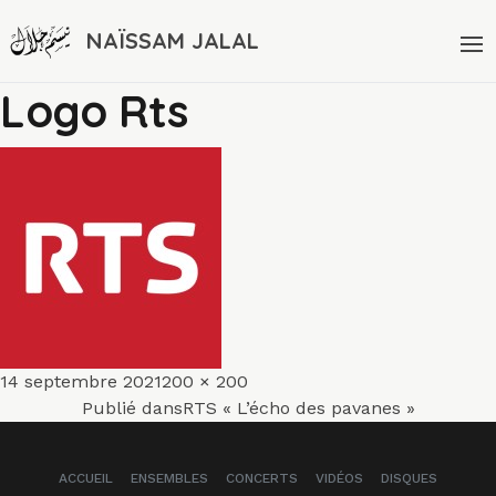
NAÏSSAM JALAL
Logo Rts
Publié
Taille
14 septembre 2021
200 × 200
Navigation
le
réelle
Publié dans
RTS « L’écho des pavanes »
de
ACCUEIL
ENSEMBLES
CONCERTS
VIDÉOS
DISQUES