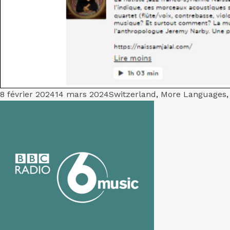
Publié
Catégories
8 février 2024
14 mars 2024
Switzerland
,
More Languages
le