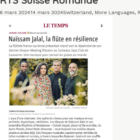
Publié
Catégories
6 mars 2024
14 mars 2024
Switzerland
,
More Languages
,
le