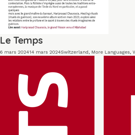
Le Temps
Publié
Catégories
6 mars 2024
14 mars 2024
Switzerland
,
More Languages
,
le