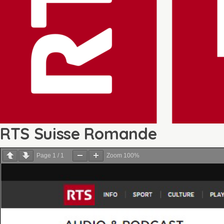
RTS Suisse Romande
Page
1
/
1
Zoom
100%