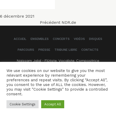
Publié
6 décembre 2021
Navigation
le
Article
Précédent
NDR.de
précédent :
de
ACCUEIL
ENSEMBLES
CONCERTS
VIDÉOS
DISQUES
l’article
PARCOURS
PRESSE
TRIBUNE LIBRE
CONTACTS
Naïssam Jalal - Flûtiste, Vocaliste, Compositrice
We use cookies on our website to give you the most
Crédits
Mentions légales
relevant experience by remembering your
preferences and repeat visits. By clicking “Accept All”,
you consent to the use of ALL the cookies. However,
you may visit "Cookie Settings" to provide a controlled
consent.
Cookie Settings
Accept All