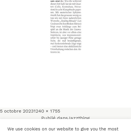
Publié
Taille
5 octobre 2023
1240 × 1755
Navigation
le
réelle
Publié dans
Jazzthing
We use cookies on our website to give you the most