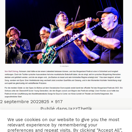
Publié
Taille
2 septembre 2022
825 × 917
Navigation
le
réelle
Publié dans
JazzThetik
de
We use cookies on our website to give you the most
relevant experience by remembering your
ACCUEIL
ENSEMBLES
CONCERTS
VIDÉOS
DISQUES
preferences and repeat visits. By clicking “Accept All”,