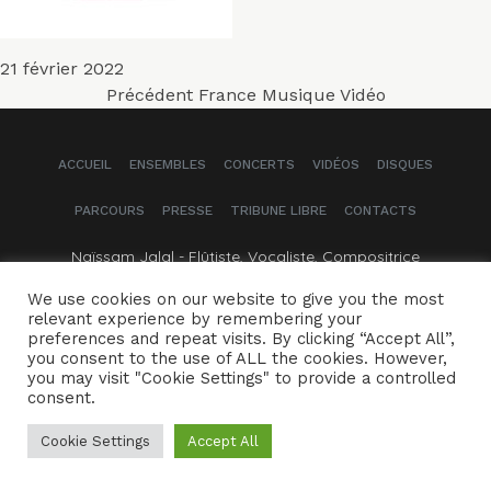
Publié
21 février 2022
Navigation
le
Article
Précédent
France Musique Vidéo
précédent :
de
ACCUEIL
ENSEMBLES
CONCERTS
VIDÉOS
DISQUES
l’article
PARCOURS
PRESSE
TRIBUNE LIBRE
CONTACTS
Naïssam Jalal - Flûtiste, Vocaliste, Compositrice
We use cookies on our website to give you the most
Crédits
Mentions légales
relevant experience by remembering your
preferences and repeat visits. By clicking “Accept All”,
you consent to the use of ALL the cookies. However,
you may visit "Cookie Settings" to provide a controlled
consent.
Cookie Settings
Accept All