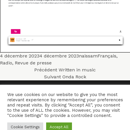
Publié
Auteur
Catégories
4 décembre 2023
4 décembre 2023
naissam
Français
,
le
Radio
,
Revue de presse
Navigation
Article
Précédent
Written in music
précédent :
Article
Suivant
Onda Rock
de
suivant :
l’article
We use cookies on our website to give you the most
ACCUEIL
ENSEMBLES
CONCERTS
VIDÉOS
DISQUES
relevant experience by remembering your preferences
and repeat visits. By clicking “Accept All”, you consent
PARCOURS
PRESSE
TRIBUNE LIBRE
CONTACTS
to the use of ALL the cookies. However, you may visit
"Cookie Settings" to provide a controlled consent.
Naïssam Jalal - Flûtiste, Vocaliste, Compositrice
Cookie Settings
Accept All