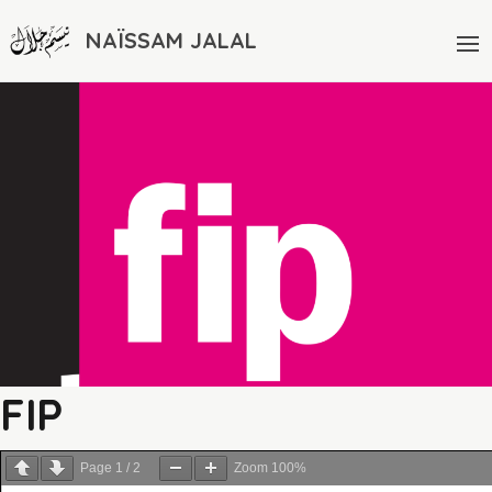
NAÏSSAM JALAL
FIP
Page
1
/
2
Zoom
100%