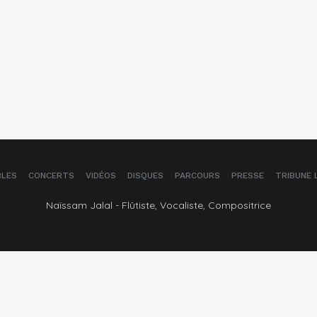
BLES
CONCERTS
VIDÉOS
DISQUES
PARCOURS
PRESSE
TRIBUNE 
Naïssam Jalal - Flûtiste, Vocaliste, Compositrice