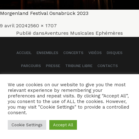
Morgenland Festival Osnabrück 2023
Publié
Taille
9 avril 2024
2560 × 1707
Navigation
le
réelle
Publié dans
Aventures Musicales Ephémères
de
ACCUEIL
ENSEMBLES
CONCERTS
VIDÉOS
DISQUES
l’article
PARCOURS
PRESSE
TRIBUNE LIBRE
CONTACTS
Naïssam Jalal - Flûtiste, Vocaliste, Compositrice
We use cookies on our website to give you the most
relevant experience by remembering your
Crédits
Mentions légales
preferences and repeat visits. By clicking “Accept All”,
you consent to the use of ALL the cookies. However,
you may visit "Cookie Settings" to provide a controlled
consent.
Cookie Settings
Accept All