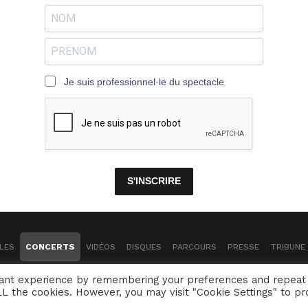
Je suis professionnel·le du spectacle
S'INSCRIRE
LES
CONCERTS
VIDÉOS
DISQUES
PARCOURS
PRESSE
TRIBUNE 
Naïssam Jalal - Flûtiste, Vocaliste, Compositrice
vant experience by remembering your preferences and repeat
 ALL the cookies. However, you may visit "Cookie Settings" to pr