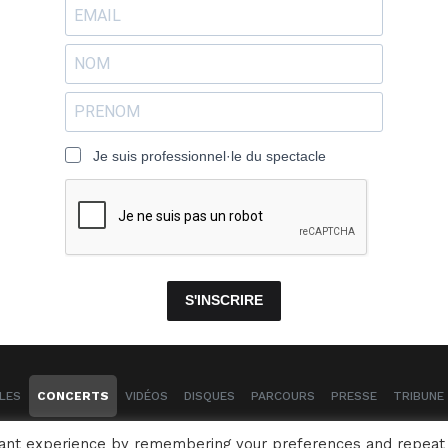
Je suis professionnel·le du spectacle
S'INSCRIRE
LES
CONCERTS
VIDÉOS
DISQUES
PARCOURS
PRESSE
TRIBUNE 
Naïssam Jalal - Flûtiste, Vocaliste, Compositrice
vant experience by remembering your preferences and repeat