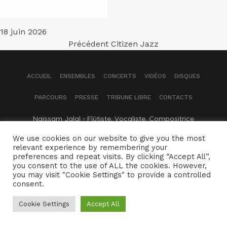
Publié
18 juin 2026
Navigation
le
Article
Précédent
Citizen Jazz
précédent :
de
ACCUEIL
ENSEMBLES
CONCERTS
VIDÉOS
DISQUES
l’article
PARCOURS
PRESSE
TRIBUNE LIBRE
CONTACTS
Naïssam Jalal - Flûtiste, Vocaliste, Compositrice
We use cookies on our website to give you the most
Crédits
Mentions légales
relevant experience by remembering your
preferences and repeat visits. By clicking “Accept All”,
you consent to the use of ALL the cookies. However,
you may visit "Cookie Settings" to provide a controlled
consent.
Cookie Settings
Accept All