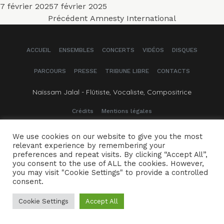
Publié
7 février 2025
7 février 2025
Navigation
le
Article
Précédent
Amnesty International
précédent :
de
ACCUEIL
ENSEMBLES
CONCERTS
VIDÉOS
DISQUES
l’article
PARCOURS
PRESSE
TRIBUNE LIBRE
CONTACTS
Naïssam Jalal - Flûtiste, Vocaliste, Compositrice
Crédits
Mentions légales
We use cookies on our website to give you the most
relevant experience by remembering your
preferences and repeat visits. By clicking “Accept All”,
you consent to the use of ALL the cookies. However,
you may visit "Cookie Settings" to provide a controlled
consent.
Cookie Settings
Accept All