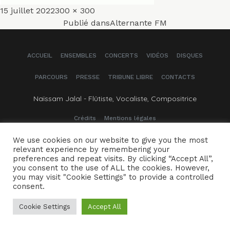
Publié
Taille
15 juillet 2022
300 × 300
Navigation
le
réelle
Publié dans
Alternante FM
de
ACCUEIL
ENSEMBLES
CONCERTS
VIDÉOS
DISQUES
l’article
PARCOURS
PRESSE
TRIBUNE LIBRE
CONTACTS
Naïssam Jalal - Flûtiste, Vocaliste, Compositrice
Crédits
Mentions légales
We use cookies on our website to give you the most
relevant experience by remembering your
preferences and repeat visits. By clicking “Accept All”,
you consent to the use of ALL the cookies. However,
you may visit "Cookie Settings" to provide a controlled
consent.
Cookie Settings
Accept All