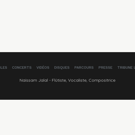
BLES
CONCERTS
VIDÉOS
DISQUES
PARCOURS
PRESSE
TRIBUNE 
Naïssam Jalal - Flûtiste, Vocaliste, Compositrice