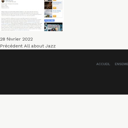
Publié
28 février 2022
Navigation
le
Article
Précédent
All about Jazz
précédent :
de
ACCUEIL
ENSEM
l’article