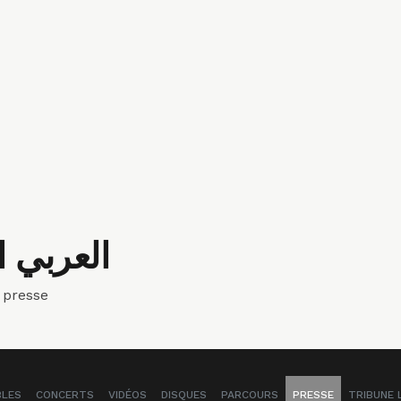
 presse
BLES
CONCERTS
VIDÉOS
DISQUES
PARCOURS
PRESSE
TRIBUNE 