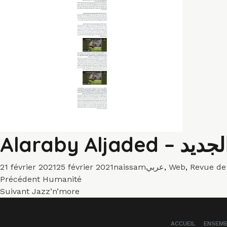
Publié
Auteur
Catégories
21 février 2021
25 février 2021
naissam
عربي
,
Web
,
Revue de
Navigation
le
Article
Précédent
Humanité
Article
précédent :
Suivant
Jazz’n’more
de
suivant :
l’article
ACCUEIL
ENSEM