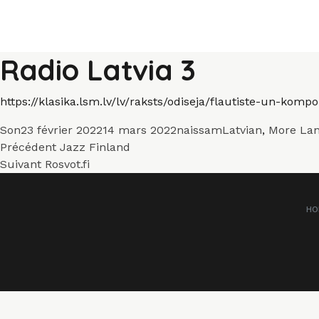
Radio Latvia 3
https://klasika.lsm.lv/lv/raksts/odiseja/flautiste-un-kom
Format
Publié
Auteur
Catégories
Son
23 février 2022
14 mars 2022
naissam
Latvian
,
More La
Navigation
le
Article
Précédent
Jazz Finland
Article
précédent :
Suivant
Rosvot.fi
de
suivant :
l’article
HO