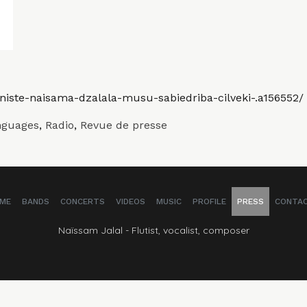
poniste-naisama-dzalala-musu-sabiedriba-cilveki-.a156552/
nguages
,
Radio
,
Revue de presse
ME
BANDS
CONCERTS
VIDEOS
MUSIC
PROFILE
PRESS
CONTA
Naïssam Jalal - Flutist, vocalist, composer