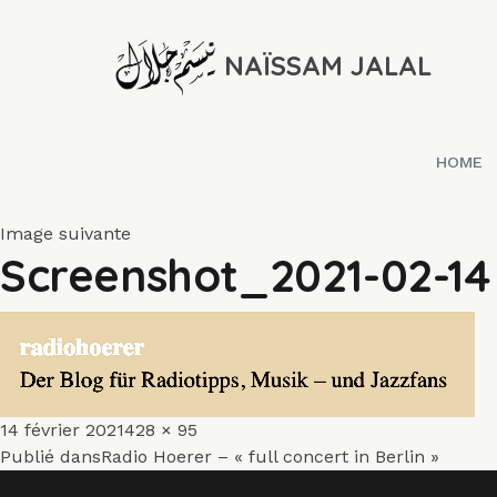
NAÏSSAM JALAL
HOME
Image suivante
Screenshot_2021-02-14
Publié
Taille
14 février 2021
428 × 95
Navigation
le
réelle
Publié dans
Radio Hoerer – « full concert in Berlin »