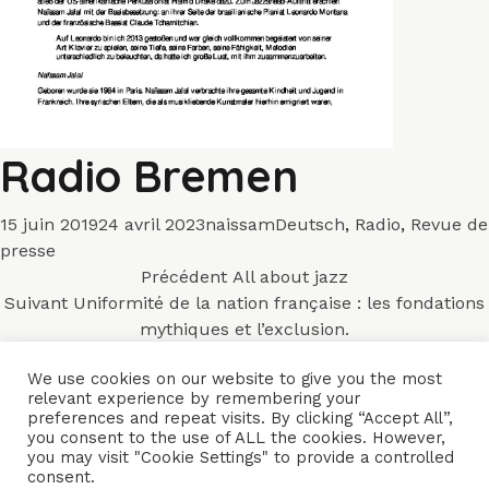
Radio Bremen
Publié
Auteur
Catégories
15 juin 2019
24 avril 2023
naissam
Deutsch
,
Radio
,
Revue de
le
presse
Navigation
Article
Précédent
All about jazz
Article
précédent :
Suivant
Uniformité de la nation française : les fondations
de
suivant :
mythiques et l’exclusion.
l’article
We use cookies on our website to give you the most
relevant experience by remembering your
HOME
BANDS
CONCERTS
VIDEOS
MUSIC
PROFILE
preferences and repeat visits. By clicking “Accept All”,
you consent to the use of ALL the cookies. However,
PRESS
CONTACTS
you may visit "Cookie Settings" to provide a controlled
consent.