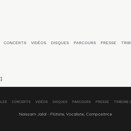
CONCERTS
VIDÉOS
DISQUES
PARCOURS
PRESSE
TRIB
]
BLES
CONCERTS
VIDÉOS
DISQUES
PARCOURS
PRESSE
TRIBUNE 
Naïssam Jalal - Flûtiste, Vocaliste, Compositrice