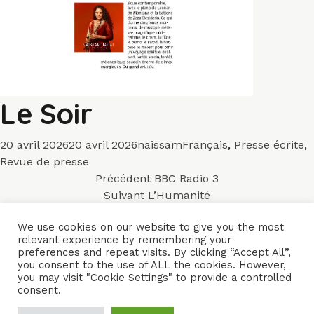
Le Soir
Publié
Auteur
Catégories
20 avril 2026
20 avril 2026
naissam
Français
,
Presse écrite
,
le
Revue de presse
Navigation
Article
Précédent
BBC Radio 3
Article
précédent :
Suivant
L’Humanité
de
suivant :
We use cookies on our website to give you the most
l’article
relevant experience by remembering your
HOME
BANDS
CONCERTS
VIDEOS
MUSIC
PROFILE
preferences and repeat visits. By clicking “Accept All”,
you consent to the use of ALL the cookies. However,
PRESS
CONTACTS
you may visit "Cookie Settings" to provide a controlled
consent.
Naïssam Jalal - Flutist, vocalist, composer