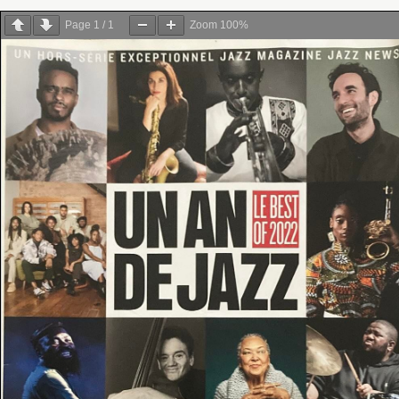
Page
1
/
1
Zoom
100%