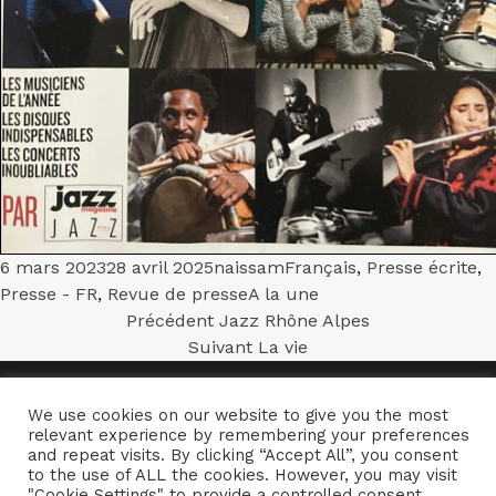
Publié
Auteur
Catégories
6 mars 2023
28 avril 2025
naissam
Français
,
Presse écrite
,
le
Mots-
Presse - FR
,
Revue de presse
A la une
Navigation
Article
clés
Précédent
Jazz Rhône Alpes
précédent :
Article
Suivant
La vie
de
suivant :
l’article
We use cookies on our website to give you the most
ACCUEIL
ENSEMBLES
CONCERTS
VIDÉOS
DISQUES
relevant experience by remembering your preferences
and repeat visits. By clicking “Accept All”, you consent
PARCOURS
PRESSE
TRIBUNE LIBRE
CONTACTS
to the use of ALL the cookies. However, you may visit
"Cookie Settings" to provide a controlled consent.