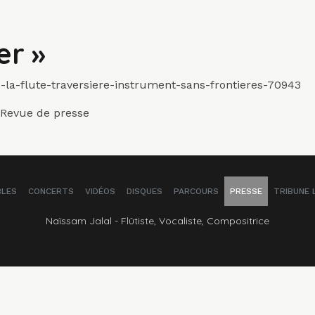
er »
a-flute-traversiere-instrument-sans-frontieres-70943
Revue de presse
BLES
CONCERTS
VIDÉOS
DISQUES
PARCOURS
PRESSE
TRIBUNE 
Naïssam Jalal - Flûtiste, Vocaliste, Compositrice