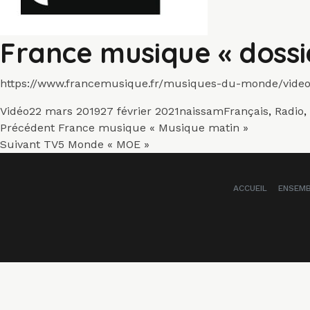
France musique « dossi
https://www.francemusique.fr/musiques-du-monde/video-l
Format
Publié
Auteur
Catégories
Vidéo
22 mars 2019
27 février 2021
naissam
Français
,
Radio
,
Navigation
le
Article
Précédent
France musique « Musique matin »
Article
précédent :
Suivant
TV5 Monde « MOE »
de
suivant :
l’article
ACCUEIL
ENSEM