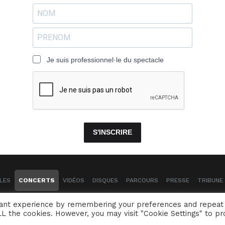
Je suis professionnel·le du spectacle
S'INSCRIRE
LES
CONCERTS
VIDÉOS
DISQUES
PARCOURS
PRESSE
TRIBUNE 
Naïssam Jalal - Flûtiste, Vocaliste, Compositrice
vant experience by remembering your preferences and repeat
 ALL the cookies. However, you may visit "Cookie Settings" to pr