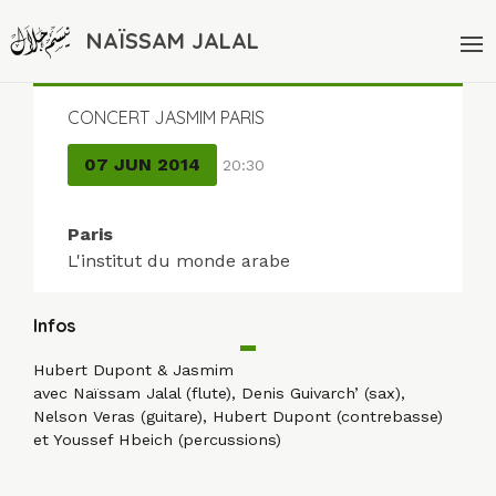
NAÏSSAM JALAL
CONCERT JASMIM PARIS
07 JUN 2014
20:30
Paris
L'institut du monde arabe
Infos
Hubert Dupont & Jasmim
avec Naïssam Jalal (flute), Denis Guivarch’ (sax),
Nelson Veras (guitare), Hubert Dupont (contrebasse)
et Youssef Hbeich (percussions)