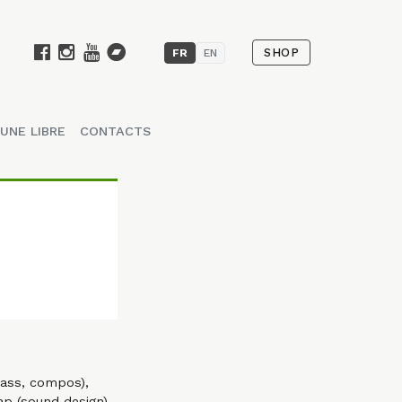
SHOP
FR
EN
UNE LIBRE
CONTACTS
bass, compos),
ap (sound design).