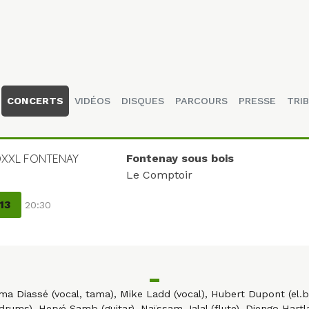
CONCERTS
VIDÉOS
DISQUES
PARCOURS
PRESSE
TRIB
XXL FONTENAY
Fontenay sous bois
Le Comptoir
13
20:30
ma Diassé (vocal, tama), Mike Ladd (vocal), Hubert Dupont (el.
rums), Hervé Samb (guitar), Naïssam Jalal (flute), Djengo Hartl