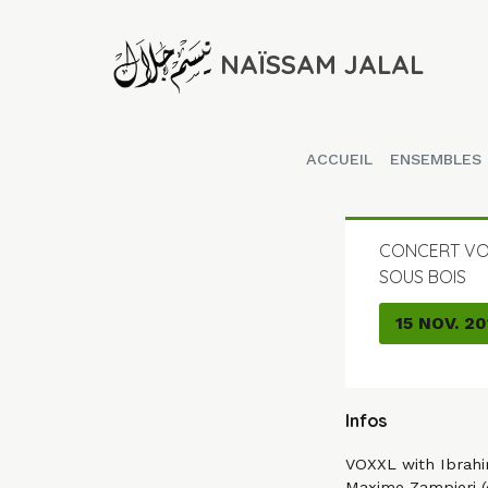
NAÏSSAM JALAL
ACCUEIL
ENSEMBLES
CONCERT VO
SOUS BOIS
15 NOV. 20
Infos
VOXXL with Ibrahi
Maxime Zampieri (d