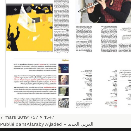
Publié
Taille
7 mars 2019
1757 × 1547
Navigation
le
réelle
Publié dans