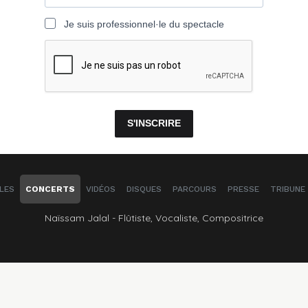
Je suis professionnel·le du spectacle
S'INSCRIRE
LES
CONCERTS
VIDÉOS
DISQUES
PARCOURS
PRESSE
TRIBUNE 
Naïssam Jalal - Flûtiste, Vocaliste, Compositrice