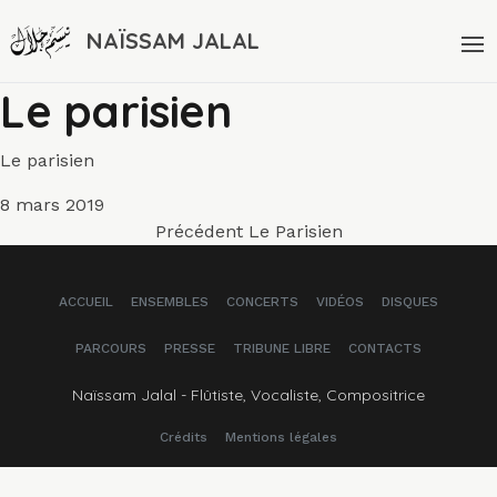
NAÏSSAM JALAL
Le parisien
Le parisien
Publié
8 mars 2019
Navigation
le
Article
Précédent
Le Parisien
précédent :
de
ACCUEIL
ENSEMBLES
CONCERTS
VIDÉOS
DISQUES
l’article
PARCOURS
PRESSE
TRIBUNE LIBRE
CONTACTS
Naïssam Jalal - Flûtiste, Vocaliste, Compositrice
Crédits
Mentions légales